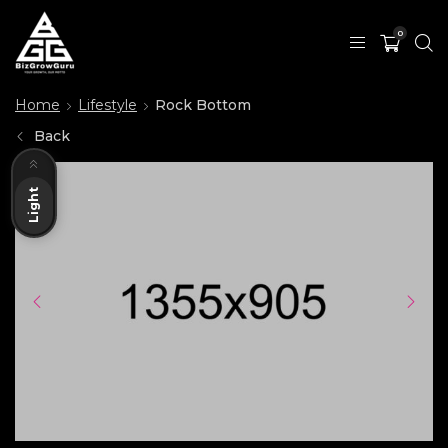
0
Home
Lifestyle
Rock Bottom
Back
Dark
Light