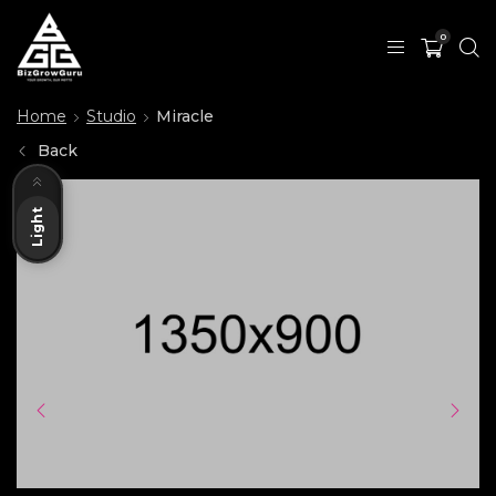
0
Home
Studio
Miracle
Back
Dark
Light