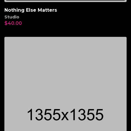
Nothing Else Matters
Studio
$
40.00