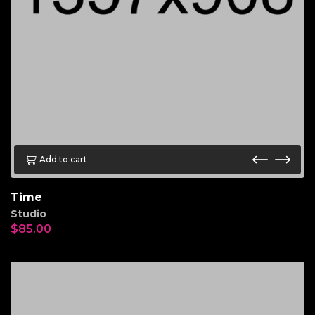
Add to cart
Time
Studio
$
85.00