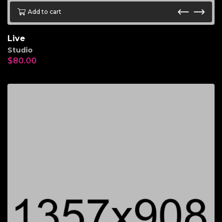
Add to cart
Live
Studio
$
80.00