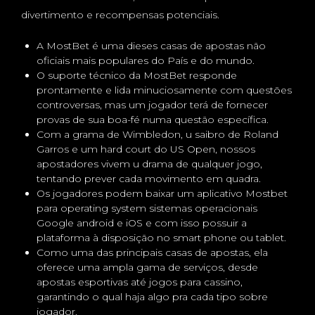
divertimento e recompensas potenciais.
A MostBet é uma dieses casas de apostas não
oficiais mais populares do País e do mundo.
O suporte técnico da MostBet responde
prontamente e lida minuciosamente com questões
controversas, mas um jogador terá de fornecer
provas de sua boa-fé numa questão específica.
Com a grama de Wimbledon, u saibro de Roland
Garros e um hard court do US Open, nossos
apostadores vivem u drama de qualquer jogo,
tentando prever cada movimento em quadra.
Os jogadores podem baixar um aplicativo Mostbet
para operating system sistemas operacionais
Google android e iOS e com isso possuir a
plataforma à disposição no smart phone ou tablet.
Como uma das principais casas de apostas, ela
oferece uma ampla gama de serviços, desde
apostas esportivas até jogos para cassino,
garantindo o qual haja algo pra cada tipo sobre
jogador.