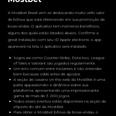
A Mostbet Brasil vem ze destacando muito vello valor
de bônus que está oferecendo em sua promoção de
boas-vindas. O aplicativo tem inúmeros benefícios,
alguns dos quais estão listados abaixo. Confirme a
great instalação com seu ID Apple electronic o app
aparecerá na tela; U aplicativo será instalado.
Jogos asi como Counter-Strike, Dota two, League
of Tales e Valorant são jogados regularmente.
Um erro comum entre iniciantes é não entender
bem because odds antes de apostar.
A seção de cassino on the web da MostBet é uma
parte appassionato e dinâmica sobre sua
plataforma, apresentando uma impressionante
gama de mais de 3. 000 jogos.
Todos esses eventos estão disponíveis na seção de
eSports do site da MostBet.
Para obter o Mostbet bônus de boas-vindas, o