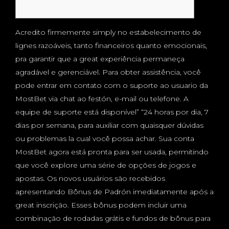
Acredito firmemente simply no estabelecimento de
lignes razoáveis, tanto financeiros quanto emocionais,
pra garantir que a great experiência permaneça
agradável e gerenciável. Para obter assistência, você
pode entrar em contato com o suporte ao usuario da
MostBet via chat ao festón, e-mail ou telefone. A
equipe de suporte está disponível” “24 horas por dia, 7
dias por semana, para auxiliar com quaisquer dúvidas
ou problemas la cual você possa achar. Sua conta
MostBet agora está pronta para ser usada, permitindo
que você explore uma série de opções de jogos e
apostas. Os novos usuários são recebidos
apresentando Bônus de Padrón imediatamente após a
great inscrição. Esses bônus podem incluir uma
combinação de rodadas grátis e fundos de bônus para