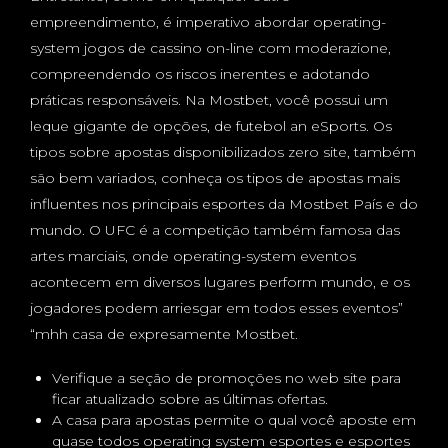
empreendimento, é imperativo abordar operating-
system jogos de cassino on-line com moderazione,
compreendendo os riscos inerentes e adotando
práticas responsáveis. Na Mostbet, você possui um
leque gigante de opções, de futebol an eSports. Os
tipos sobre apostas disponibilizados zero site, também
são bem variados, conheça os tipos de apostas mais
influentes nos principais esportes da Mostbet País e do
mundo. O UFC é a competição também famosa das
artes marciais, onde operating-system eventos
acontecem em diversos lugares perform mundo, e os
jogadores podem arriesgar em todos esses eventos”
“mhh casa de expresamente Mostbet.
Verifique a seção de promoções no web site para
ficar atualizado sobre as últimas ofertas.
A casa para apostas permite o qual você aposte em
quase todos operating system esportes e esportes