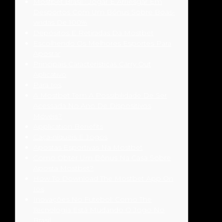
Mostbet Brasil : Jogar E Arriesgar Em
Desportos Com Um Bónus Sobre Boas-
vindas De 100%
Depósitos E Retiradas Da Mostbet
Escolhendo Os Melhores Esportes Para
Apostar
Principais Características Carry Out
Aplicativo
Para Ios
A Mostbet Tem A Possibilidade De Ser
Acessada No Ano De Dispositivos
Móveis?
Application Benefits
Caça-níqueis E Jogos
Apostas Esportivas Na Mostbet
Como Obter Um Bônus Na Casa Sobre
Aposta Mostbet?
How To Download The Mostbet App On
Ios
Inovações No Futebol: Como The
Tecnologia Está Mudando O Jogo No
Brasil