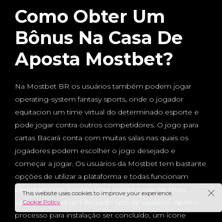
Como Obter Um
Bônus Na Casa De
Aposta Mostbet?
rowGu
Na Mostbet BR os usuários também podem jogar
operating-system fantasy sports, onde o jogador
equitacion um time virtual do determinado esporte e
pode jogar contra outros competidores. O jogo para
cartas Bacará conta com muitas salas nas quais os
ograp
jogadores podem escolher o jogo desejado e
começar a jogar. Os usuários da Mostbet tem bastante
opções de utilizar a plataforma e todas funcionam
perfeitamente, porém uma opção pode ter mais
This website uses cookies to improve your experience.
vantagens para um decidido tipo de usuários. Após o
Cookie Policy
processo para instalação ser concluído, um ícone