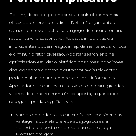
Por fim, deixar de gerenciar seu bankroll de maneira
eficaz pode servir prejudicial. Definir 1 orçamento e
cumpri-lo é essencial para um jogo de cassino on-line
responsável e sustentável. Apostas impulsivas ou
imprudentes podem esgotar rapidamente seus fundos
e diminuir o fator diversão. Apostar search engine
optimization estudar o histórico dos times, condições
dos jogadores electronic outras variáveis relevantes
pode resultar no ano de decisões mal-informadas.
Apostadores iniciantes muitas vezes colocam grandes
valores de dinheiro numa única aposta, u que pode
recoger a perdas significativas.
Vamos entender suas características, considerar as
vantagens que ela oferece aos jogadores, a
honestidade desta empresa e asi como jogar na
MostBet em geral.