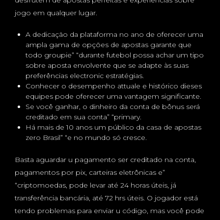
desfrutem de apostas perfeitas e experiências sobre
jogo em qualquer lugar.
A dedicação da plataforma no ano de oferecer uma
ampla gama de opções de apostas garante que
todo groupie” “durante futebol possa achar um tipo
sobre aposta envolvente que se adapte às suas
preferências electronic estratégias.
Conhecer o desempenho attuale e histórico dieses
equipes pode oferecer uma vantagem significante.
Se você ganhar, o dinheiro da conta de bônus será
creditado em sua conta” “primary.
Há mais de 10 anos um público da casa de apostas
zero Brasil” “e no mundo só cresce.
Basta aguardar u pagamento ser creditado na conta,
pagamentos por pix, carteiras eletrônicas e”
“criptomoedas, pode levar até 24 horas úteis, já
transferência bancária, até 72 hrs úteis. O jogador está
tendo problemas para enviar u código, mas você pode