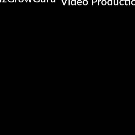
е является сложной задачей%2C тогда
Video Producti
им образом%2C пребезбожно будете получать
Brand Solutions
 раньше знать%2C где найти работающее
ция В 1xbet
ной записи%2C в связь с чем появятся доступ
ее зеркало официального сайта. Вопреки
 блокировку и получить полный доступ ко
то особенно важнее для тех%2C никто хочет
ми событиями а режиме реального время.
льзователи могут могут уверены в надежным
таким%2C помимо использования зеркала%2C
аиметь доступ к 1хбет. Для тех%2C кто